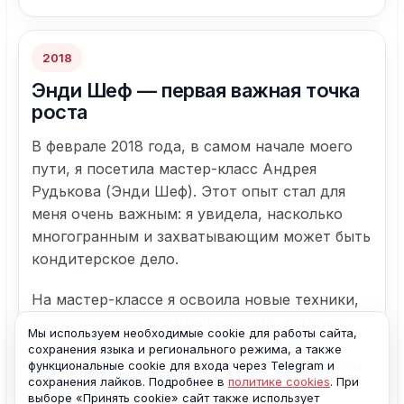
2018
Энди Шеф — первая важная точка
роста
В феврале 2018 года, в самом начале моего
пути, я посетила мастер-класс Андрея
Рудькова (Энди Шеф). Этот опыт стал для
меня очень важным: я увидела, насколько
многогранным и захватывающим может быть
кондитерское дело.
На мастер-классе я освоила новые техники,
познакомилась с ингредиентами, которых
Мы используем необходимые cookie для работы сайта,
раньше не знала, и получила сильную
сохранения языка и регионального режима, а также
функциональные cookie для входа через Telegram и
мотивацию продолжать развиваться в этом
сохранения лайков. Подробнее в
политике cookies
. При
направлении.
выборе «Принять cookie» сайт также использует