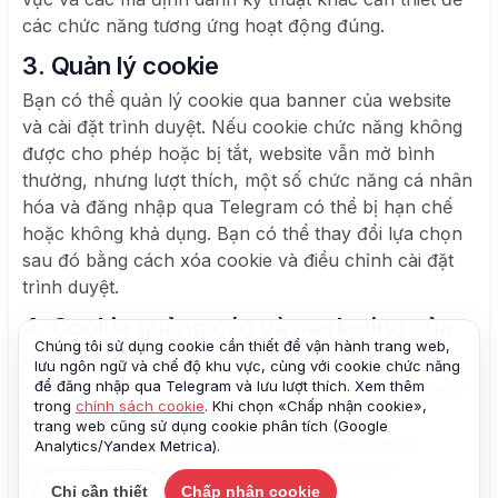
các chức năng tương ứng hoạt động đúng.
3. Quản lý cookie
Bạn có thể quản lý cookie qua banner của website
và cài đặt trình duyệt. Nếu cookie chức năng không
được cho phép hoặc bị tắt, website vẫn mở bình
thường, nhưng lượt thích, một số chức năng cá nhân
hóa và đăng nhập qua Telegram có thể bị hạn chế
hoặc không khả dụng. Bạn có thể thay đổi lựa chọn
sau đó bằng cách xóa cookie và điều chỉnh cài đặt
trình duyệt.
4. Cookie quảng cáo và marketing của
Chúng tôi sử dụng cookie cần thiết để vận hành trang web,
bên thứ ba
lưu ngôn ngữ và chế độ khu vực, cùng với cookie chức năng
để đăng nhập qua Telegram và lưu lượt thích. Xem thêm
На момент публикации данной политики проект
trong
chính sách cookie
. Khi chọn «Chấp nhận cookie»,
не использует cookies для продажи
trang web cũng sử dụng cookie phân tích (Google
персональных данных, кросс-контекстной
Analytics/Yandex Metrica).
поведенческой рекламы или рекламного
Chỉ cần thiết
Chấp nhận cookie
профилирования пользователей.